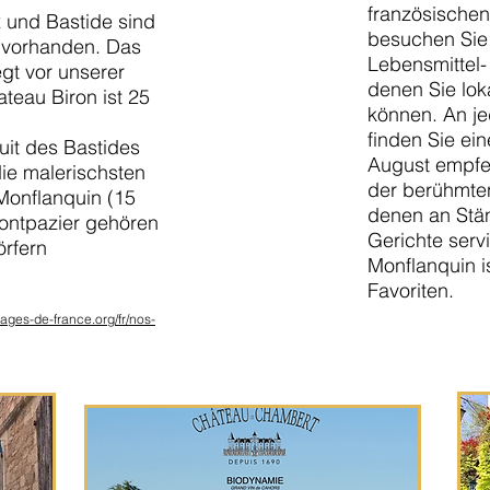
französische
 und Bastide sind
besuchen Sie 
s vorhanden. Das
Lebensmittel-
gt vor unserer
denen Sie lok
teau Biron ist 25
können. An j
finden Sie ei
uit des Bastides
August empfe
ie malerischsten
der berühmte
 Monflanquin (15
denen an Stän
ontpazier gehören
Gerichte serv
rfern
Monflanquin i
Favoriten.
lages-de-france.org/fr/nos-