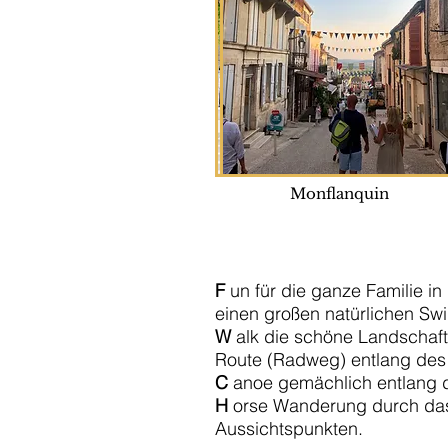
Monflanquin
F
un für die ganze Familie i
einen großen natürlichen Swi
W
alk die schöne Landschaft
Route (Radweg) entlang des F
C
anoe gemächlich entlang d
H
orse Wanderung durch das 
Aussichtspunkten.