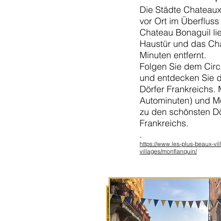
Die Städte Chateaux
vor Ort im Überflus
Chateau Bonaguil lie
Haustür und das Cha
Minuten entfernt.
Folgen Sie dem Circ
und entdecken Sie d
Dörfer Frankreichs.
Autominuten) und M
zu den schönsten Dö
Frankreichs.
.
https://www.les-plus-beaux-vil
villages/monflanquin/