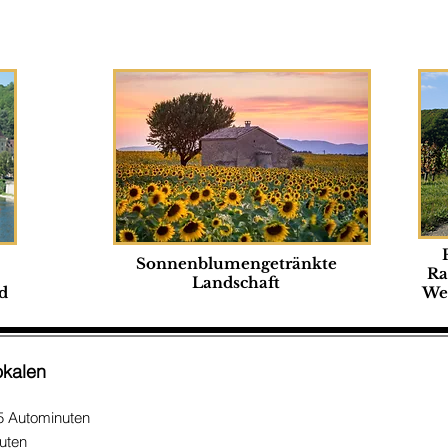
Sonnenblumengetränkte
Ra
Landschaft
d
We
okalen
5 Autominuten
uten